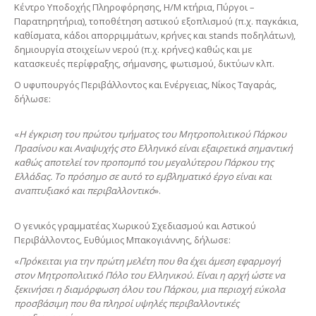
Κέντρο Υποδοχής Πληροφόρησης, Η/Μ κτήρια, Πύργοι –
Παρατηρητήρια), τοποθέτηση αστικού εξοπλισμού (π.χ. παγκάκια,
καθίσματα, κάδοι απορριμμάτων, κρήνες και stands ποδηλάτων),
δημιουργία στοιχείων νερού (π.χ. κρήνες) καθώς και με
κατασκευές περίφραξης, σήμανσης, φωτισμού, δικτύων κλπ.
Ο υφυπουργός Περιβάλλοντος και Ενέργειας, Νίκος Ταγαράς,
δήλωσε:
«
Η έγκριση του πρώτου τμήματος του Μητροπολιτικού Πάρκου
Πρασίνου και Αναψυχής στο Ελληνικό είναι εξαιρετικά σημαντική
καθώς αποτελεί τον προπομπό του μεγαλύτερου Πάρκου της
Ελλάδας. Το πρόσημο σε αυτό το εμβληματικό έργο είναι και
αναπτυξιακό και περιβαλλοντικό
».
Ο γενικός γραμματέας Χωρικού Σχεδιασμού και Αστικού
Περιβάλλοντος, Ευθύμιος Μπακογιάννης, δήλωσε:
«
Πρόκειται για την πρώτη μελέτη που θα έχει άμεση εφαρμογή
στον Μητροπολιτικό Πόλο του Ελληνικού. Είναι η αρχή ώστε να
ξεκινήσει η διαμόρφωση όλου του Πάρκου, μια περιοχή εύκολα
προσβάσιμη που θα πληροί υψηλές περιβαλλοντικές