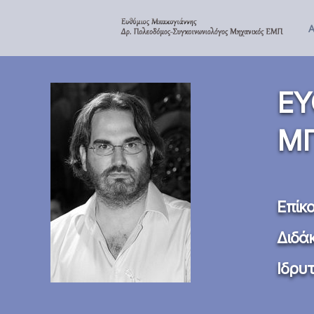
ΕΥ
ΜΠ
Επίκ
Διδά
Ιδρυ