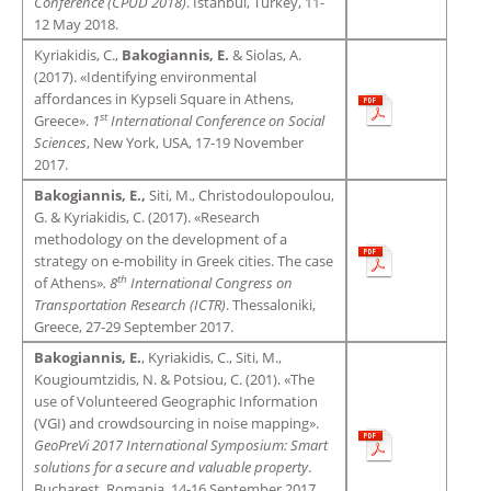
Conference (CPUD 2018)
. Istanbul, Turkey, 11-
12 May 2018.
Kyriakidis, C.,
Bakogiannis, E.
& Siolas, A.
(2017). «Identifying environmental
affordances in Kypseli Square in Athens,
st
Greece».
1
International Conference on Social
Sciences
, New York, USA, 17-19 November
2017.
Bakogiannis, E.,
Siti, M., Christodoulopoulou,
G. & Kyriakidis, C. (2017). «Research
methodology on the development of a
strategy on e-mobility in Greek cities. The case
th
of Athens»
. 8
International Congress on
Transportation Research (ICTR)
. Thessaloniki,
Greece, 27-29 September 2017.
Bakogiannis, E.
, Kyriakidis, C., Siti, M.,
Kougioumtzidis, N. & Potsiou, C. (201). «The
use of Volunteered Geographic Information
(VGI) and crowdsourcing in noise mapping».
GeoPreVi 2017 International Symposium: Smart
solutions for a secure and valuable property
.
Bucharest, Romania, 14-16 September 2017.