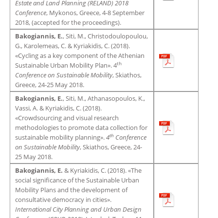
Estate and Land Planning (RELAND) 2018
Conference
, Mykonos, Greece, 4-8 September
2018, (accepted for the proceedings).
Bakogiannis, E.
, Siti, M., Christodoulopoulou,
G., Karolemeas, C. & Kyriakidis, C. (2018).
«Cycling as a key component of the Athenian
th
Sustainable Urban Mobility Plan». 4
Conference on Sustainable Mobility
, Skiathos,
Greece, 24-25 May 2018.
Bakogiannis, E.
, Siti, M., Athanasopoulos, K.,
Vassi, A. & Kyriakidis, C. (2018).
«Crowdsourcing and visual research
methodologies to promote data collection for
th
sustainable mobility planning».
4
Conference
on Sustainable Mobility
, Skiathos, Greece, 24-
25 May 2018.
Bakogiannis, E.
& Kyriakidis, C. (2018). «The
social significance of the Sustainable Urban
Mobility Plans and the development of
consultative democracy in cities».
International City Planning and Urban Design