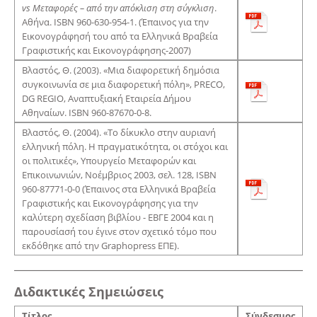
vs
Μεταφορές – από την απόκλιση στη σύγκλιση
.
Αθήνα. ISBN 960-630-954-1. (Έπαινος για την
Εικονογράφησή του από τα Ελληνικά Βραβεία
Γραφιστικής και Εικονογράφησης-2007)
Βλαστός, Θ. (2003). «Μια διαφορετική δημόσια
συγκοινωνία σε μια διαφορετική πόλη», PRECO,
DG REGIO, Aναπτυξιακή Εταιρεία Δήμου
Αθηναίων. ISBN 960-87670-0-8.
Βλαστός, Θ. (2004). «Το δίκυκλο στην αυριανή
ελληνική πόλη. Η πραγματικότητα, οι στόχοι και
οι πολιτικές», Υπουργείο Μεταφορών και
Επικοινωνιών, Νοέμβριος 2003, σελ. 128, ISBN
960-87771-0-0 (Έπαινος στα Ελληνικά Βραβεία
Γραφιστικής και Εικονογράφησης για την
καλύτερη σχεδίαση βιβλίου - ΕΒΓΕ 2004 και η
παρουσίασή του έγινε στον σχετικό τόμο που
εκδόθηκε από την Graphopress ΕΠΕ).
Διδακτικές Σημειώσεις
Τίτλος
Σύνδεσμος