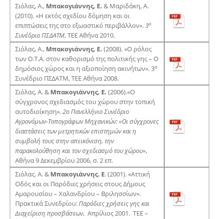
Σιόλας, Α.,
Μπακογιάννης, Ε.
& Μαριδάκη, Α.
(2010). «Η εκτός σχεδίου δόμηση και οι
ο
επιπτώσεις της στο εξωαστικό περιβάλλον».
3
Συνέδριο ΠΣΔΑΤΜ
, ΤΕΕ Αθήνα 2010.
Σιόλας, Α.,
Μπακογιάννης, Ε.
(2008). «Ο ρόλος
των Ο.Τ.Α. στον καθορισμό της πολιτικής γης – Ο
ο
δημόσιος χώρος και η αξιοποίηση ακινήτων». 3
Συνέδριο ΠΣΔΑΤΜ, ΤΕΕ Αθήνα 2008.
Σιόλας, Α. &
Μπακογιάννης, Ε
.
(2006).«Ο
σύγχρονος σχεδιασμός του χώρου στην τοπική
αυτοδιοίκηση».
2ο Πανελλήνιο Συνέδριο
Αγρονόμων-Τοπογράφων Μηχανικών: «Οι σύγχρονες
διαστάσεις των μετρητικών επιστημών και η
συμβολή τους στην απεικόνιση, την
παρακολούθηση και τον σχεδιασμό του χώρου»
,
Αθήνα 9 Δεκεμβρίου 2006, σ. 2 επ.
Σιόλας. Α. &
Μπακογιάννης. Ε
. (2001). «Αττική
Οδός και οι Παρόδιες χρήσεις στους Δήμους
Αμαρουσίου – Χαλανδρίου – Βριλησσίων».
Πρακτικά Συνεδρίου:
Παρόδιες χρήσεις γης και
Διαχείριση προσβάσεων
, Απρίλιος 2001. ΤΕΕ –