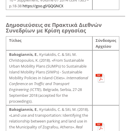
10 – Supplement, Volume 6 / 2014 ISSN 1305 –
p.18-38
https://goo.gl/GQGNCX
Δημοσιεύσεις σε Πρακτικά Διεθνών
Συνεδρίων με Κρίση εργασίας
Τίτλος
Σύνδεσμος
Αρχείου
Bakogiannis, E
., Kyriakidis, C. & Siti, M.
Christopoulos, K. (2018). «From Sustainable
Urban Mobility Plans (SUMPs) to Sustainable
Island Mobility Plans (SIMPs) - Sustainable
Mobility Policies in Island Cities».
International
Conference on Traffic and Transport
Engineering (ICTTE)
, Belgrade, Serbia, 27-28
September 2018 (accepted for the
proceedings).
Bakogiannis, E
., Kyriakidis, C. & Siti, M. (2018).
«Land use and transportation: Identifying the
relationship between parking and land use in
the Municipality of Zografou, Athens».
Real