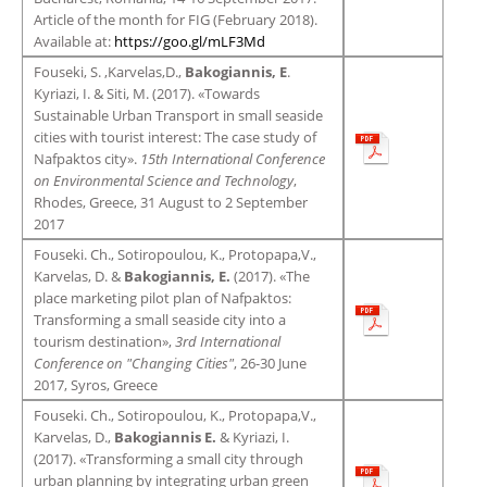
Article of the month for FIG (February 2018).
Available at:
https://goo.gl/mLF3Md
Fouseki, S. ,Karvelas,D.,
Bakogiannis, E
.
Kyriazi, I. & Siti, M. (2017). «Towards
Sustainable Urban Transport in small seaside
cities with tourist interest: The case study of
Nafpaktos city».
15th International Conference
on Environmental Science and Technology
,
Rhodes, Greece, 31 August to 2 September
2017
Fouseki. Ch., Sotiropoulou, K., Protopapa,V.,
Karvelas, D. &
Bakogiannis, E.
(2017). «The
place marketing pilot plan of Nafpaktos:
Transforming a small seaside city into a
tourism destination»,
3rd International
Conference on "Changing Cities"
, 26-30 June
2017, Syros, Greece
Fouseki. Ch., Sotiropoulou, K., Protopapa,V.,
Karvelas, D.,
Bakogiannis E.
& Kyriazi, I.
(2017). «Transforming a small city through
urban planning by integrating urban green