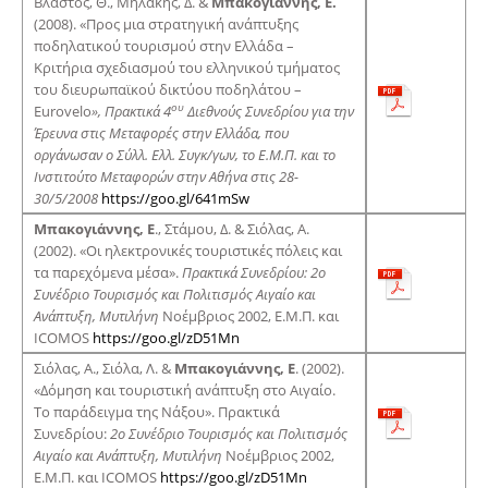
Βλαστός, Θ., Μηλάκης, Δ. &
Μπακογιάννης, Ε.
(2008). «Προς μια στρατηγική ανάπτυξης
ποδηλατικού τουρισμού στην Ελλάδα –
Κριτήρια σχεδιασμού του ελληνικού τμήματος
του διευρωπαϊκού δικτύου ποδηλάτου –
ου
Eurovelo
», Πρακτικά 4
Διεθνούς Συνεδρίου για την
Έρευνα στις Μεταφορές στην Ελλάδα, που
οργάνωσαν ο Σύλλ. Ελλ. Συγκ/γων, το Ε.Μ.Π. και το
Ινστιτούτο Μεταφορών στην Αθήνα στις 28-
30/5/2008
https://goo.gl/641mSw
Μπακογιάννης, Ε
., Στάμου, Δ. & Σιόλας, Α.
(2002). «Οι ηλεκτρονικές τουριστικές πόλεις και
τα παρεχόμενα μέσα».
Πρακτικά Συνεδρίου: 2ο
Συνέδριο Τουρισμός και Πολιτισμός Αιγαίο και
Ανάπτυξη, Μυτιλήνη
Νοέμβριος 2002, Ε.Μ.Π. και
ICOΜΟS
https://goo.gl/zD51Mn
Σιόλας, Α., Σιόλα, Λ. &
Μπακογιάννης, Ε
. (2002).
«Δόμηση και τουριστική ανάπτυξη στο Αιγαίο.
Το παράδειγμα της Νάξου». Πρακτικά
Συνεδρίου:
2ο Συνέδριο Τουρισμός και Πολιτισμός
Αιγαίο και Ανάπτυξη, Μυτιλήνη
Νοέμβριος 2002,
Ε.Μ.Π. και ICOΜΟS
https://goo.gl/zD51Mn