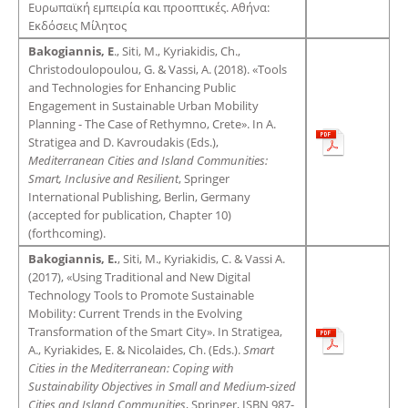
Ευρωπαϊκή εμπειρία και προοπτικές. Αθήνα:
Εκδόσεις Μίλητος
Bakogiannis, E
., Siti, M., Kyriakidis, Ch.,
Christodoulopoulou, G. & Vassi, A. (2018). «Tools
and Technologies for Enhancing Public
Engagement in Sustainable Urban Mobility
Planning - The Case of Rethymno, Crete». In A.
Stratigea and D. Kavroudakis (Eds.),
Mediterranean Cities and Island Communities:
Smart, Inclusive and Resilient
, Springer
International Publishing, Berlin, Germany
(accepted for publication, Chapter 10)
(forthcoming).
Bakogiannis, E.
, Siti, M., Kyriakidis, C. & Vassi A.
(2017), «Using Traditional and New Digital
Technology Tools to Promote Sustainable
Mobility: Current Trends in the Evolving
Transformation of the Smart City». In Stratigea,
A., Kyriakides, E. & Nicolaides, Ch. (Eds.).
Smart
Cities in the Mediterranean: Coping with
Sustainability Objectives in Small and Medium-sized
Cities and Island Communities
, Springer, ISBN 987-