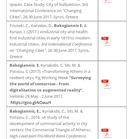
spaces. Case Study: City of Nafpaktos», 3rd
International Conference on "Changing
Cities", 26-30 June 2017, Syros, Greece
Fouseki. C., Karvelas, D.,
Bakogiannis E.
&
Kyriazi, I. (2017.) «Industrial city and health:
first industrial cities in early 1819 to modern
industrial cities»,
3rd International Conference
on "Changing Cities"
, 26-30 June 2017, Syros,
Greece
Bakogiannis. Ε
, Kyriakidis. C, Siti. M. &
Potsiou. C (2017). «Transforming Athens in a
resilient city», Fig Working Week
“
Surveying
the world of tomorrow - From
digitalisation to augmented reality
”,
Helsinki 29 May - 2 June 2017,
https://goo.gl/kOauzY
Bakogiannis, E.,
Kyriakidis, C., Siti, M. &
Potsiou, C., 2016. «A study of the
development of commercial activity in city
centers: the Commercial Triangle of Athens».
High-Level Joint FIG/World Bank Conference