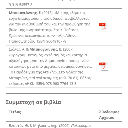
3-319-54557-8
Μπακογιάννης, Ε
. (2013). «Μικρής κλίμακας
έργα διαμόρφωσης του οδικού περιβάλλοντος
για την αναβάθμισή του και την προώθηση της
βιώσιμης κινητικότητας». Στο Χ. Τσέτσης,
Πράσινες μετακινήσεις στην πόλη
. Αθήνα:
Παπασωτηρίου. ISBN:9604910779
Σιόλας, Α. &
Μπακογιάννης, Ε.
(2007).
«Προγραμματισμός, σχεδιασμός και κριτήρια
αξιολόγησης για την δημιουργία προσωρινών
κατοικιών μετά από μεγάλες σεισμικές δονήσεις.
Το Παράδειγμα της Αττικής». Στο
Πόλεις της
Μεσογείου μετά από σεισμούς
(σελ. 70-81). Βόλος:
εκδόσεις ΔΗΚΙ. ISBN: 978-960-7764-13-3
Συμμετοχή σε βιβλία
Τίτλος
Σύνδεσμος
Αρχείου
Βλαστός, Θ. & Μηλάκης, Δημ. (2006).
Πολεοδομία