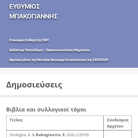
ΕΥΘΥΜΙΟΣ
ΜΠΑΚΟΓΙΑΝΝΗΣ
Επίκουρος Καθηγητής ΕΜΠ
Διδάκτωρ Πολεοδόμος – Συγκοινωνιολόγος Μηχανικός
Ιδρυτικό μέλος της Μονάδας Βιώσιμης Κινητικότητας της ΣΑΤΜ ΕΜΠ
Δημοσιεύσεις
Βιβλία και συλλογικοί τόμοι
Τίτλος
Σύνδεσμος
Αρχείου
Stratigea, A. &
Bakogiannis, E.
(Eds.) (2018).