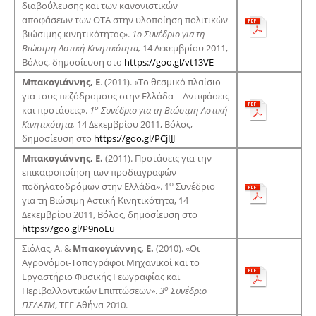
διαβούλευσης και των κανονιστικών
αποφάσεων των ΟΤΑ στην υλοποίηση πολιτικών
βιώσιμης κινητικότητας».
1ο Συνέδριο για τη
Βιώσιμη Αστική Κινητικότητα,
14 Δεκεμβρίου 2011,
Βόλος, δημοσίευση στο
https://goo.gl/vt13VE
Μπακογιάννης, Ε
. (2011). «Το θεσμικό πλαίσιο
για τους πεζόδρομους στην Ελλάδα – Αντιφάσεις
ο
και προτάσεις».
1
Συνέδριο για τη Βιώσιμη Αστική
Κινητικότητα,
14 Δεκεμβρίου 2011, Βόλος,
δημοσίευση στο
https://goo.gl/PCjIJJ
Μπακογιάννης, Ε.
(2011). Προτάσεις για την
επικαιροποίηση των προδιαγραφών
ο
ποδηλατοδρόμων στην Ελλάδα». 1
Συνέδριο
για τη Βιώσιμη Αστική Κινητικότητα, 14
Δεκεμβρίου 2011, Βόλος, δημοσίευση στο
https://goo.gl/P9noLu
Σιόλας, Α. &
Μπακογιάννης, Ε.
(2010). «Οι
Αγρονόμοι-Τοπογράφοι Μηχανικοί και το
Εργαστήριο Φυσικής Γεωγραφίας και
ο
Περιβαλλοντικών Επιπτώσεων».
3
Συνέδριο
ΠΣΔΑΤΜ
, ΤΕΕ Αθήνα 2010.