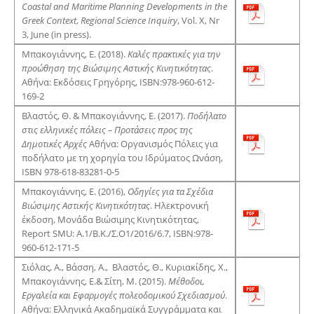
Coastal and Maritime Planning Developments in the
Greek Context
,
Regional Science Inquiry
, Vol. X, Nr
3, June (in press).
Μπακογιάννης, Ε. (2018).
Καλές πρακτικές για την
προώθηση της Βιώσιμης Αστικής Κινητικότητας
.
Αθήνα: Εκδόσεις Γρηγόρης, ISBN:978-960-612-
169-2
Βλαστός, Θ. & Μπακογιάννης, Ε. (2017).
Ποδήλατο
στις ελληνικές πόλεις – Προτάσεις προς της
Δημοτικές Αρχές
Αθήνα: Οργανισμός Πόλεις για
ποδήλατο με τη χορηγία του Ιδρύματος Ωνάση,
ISBN 978-618-83281-0-5
Μπακογιάννης, Ε. (2016),
Οδηγίες για τα Σχέδια
Βιώσιμης Αστικής Κινητικότητας
. Ηλεκτρονική
έκδοση, Μονάδα Βιώσιμης Κινητικότητας,
Report SMU: A.1/Β.Κ./Σ.Ο1/2016/6.7, ISBN:978-
960-612-171-5
Σιόλας, Α., Βάσση, Α., Βλαστός, Θ., Κυριακίδης, Χ.,
Μπακογιάννης, Ε.& Σίτη, Μ. (2015).
Μέθοδοι,
Εργαλεία και Εφαρμογές πολεοδομικού Σχεδιασμού
.
Αθήνα: Ελληνικά Ακαδημαϊκά Συγγράμματα και