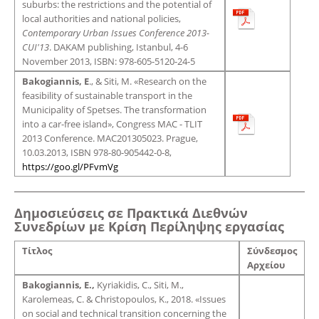
suburbs: the restrictions and the potential of
local authorities and national policies,
Contemporary Urban Issues Conference 2013-
CUI'13
. DAKAM publishing, Istanbul, 4-6
November 2013, ISBN: 978-605-5120-24-5
Bakogiannis, E
., & Siti, M. «Research on the
feasibility of sustainable transport in the
Municipality of Spetses. The transformation
into a car-free island», Congress MAC - TLIT
2013 Conference. MAC201305023. Prague,
10.03.2013, ISBN 978-80-905442-0-8,
https://goo.gl/PFvmVg
Δημοσιεύσεις σε Πρακτικά Διεθνών
Συνεδρίων με Κρίση Περίληψης εργασίας
Τίτλος
Σύνδεσμος
Αρχείου
Bakogiannis, E.,
Kyriakidis, C., Siti, M.,
Karolemeas, C. & Christopoulos, K., 2018. «Issues
on social and technical transition concerning the