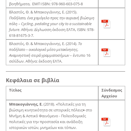
βοηθήματα, ΕΜΠ ISBN: 978-960-603-075-8
Βλαστός, Θ. & Μπακογιάννης, Ε. (2015).
Ποδήλατο, ένα χαμόγελο προς την αυριανή βιώσιμη
πόλη –
Cycling
,
pedaling
your
city
to
a
sustainable
future
. Αθήνα: Δίγλωσση έκδοση ΕΛΤΑ, ISBN: 978-
618-81675-3-7.
Βλαστός, Θ. & Μπακογιάννης, Ε. (2014).
Το
ποδήλατο – οικολογικό μέσο μετακίνησης,
Αναμνηστική σειρά γραμματοσήμων
– έντυπο 16
σελίδων. Αθήνα: έκδοση ΕΛΤΑ.
Κεφάλαια σε βιβλία
Τίτλος
Σύνδεσμος
Αρχείου
Μπακογιάννης, Ε.
(2018). «Πολιτικές για τη
βιώσιμη κινητικότητα σε ιστορικές πόλεις
»
στο
Μνήμη & Αστικό Φαινόμενο - Πολεοδομικές
πολιτικές για την προστασία και ανάδειξη
ιστορικών ιστών, μνημείων και τόπων.