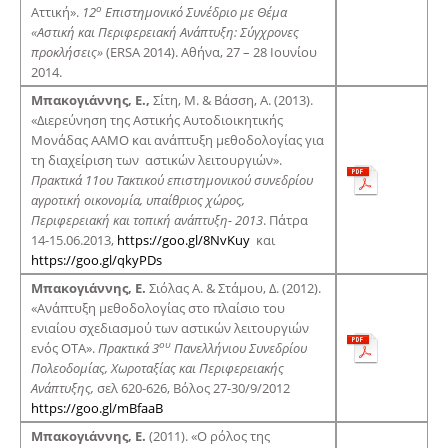
ο
Αττική».
12
Επιστημονικό Συνέδριο με Θέμα
«Αστική και Περιφερειακή Ανάπτυξη: Σύγχρονες
προκλήσεις»
(ERSA 2014). Αθήνα, 27 – 28 Ιουνίου
2014.
Μπακογιάννης,
E
.,
Σίτη, M. & Βάσση, Α. (2013).
«Διερεύνηση της Αστικής Αυτοδιοικητικής
Μονάδας ΑΑΜΟ και ανάπτυξη μεθοδολογίας για
τη διαχείριση των αστικών λειτουργιών».
Πρακτικά 11ου Τακτικού επιστημονικού συνεδρίου
αγροτική οικονομία, υπαίθριος χώρος,
Περιφερειακή και τοπική ανάπτυξη- 2013
. Πάτρα
14-15.06.2013,
https://goo.gl/8NvKuy
και
https://goo.gl/qkyPDs
Μπακογιάννης, Ε.
Σιόλας Α. & Στάμου, Δ. (2012).
«Ανάπτυξη μεθοδολογίας στο πλαίσιο του
ενιαίου σχεδιασμού των αστικών λειτουργιών
ου
ενός ΟΤΑ».
Πρακτικά 3
Πανελλήνιου Συνεδρίου
Πολεοδομίας, Χωροταξίας και Περιφερειακής
Ανάπτυξης,
σελ 620-626, Βόλος 27-30/9/2012
https://goo.gl/mBfaaB
Μπακογιάννης, Ε.
(2011). «Ο ρόλος της