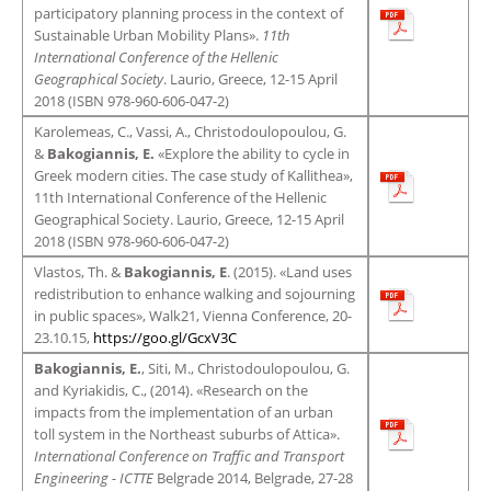
participatory planning process in the context of
Sustainable Urban Mobility Plans».
11th
International Conference of the Hellenic
Geographical Society
. Laurio, Greece, 12-15 April
2018 (ISBN 978-960-606-047-2)
Karolemeas, C., Vassi, A., Christodoulopoulou, G.
&
Bakogiannis, E.
«Explore the ability to cycle in
Greek modern cities. The case study of Kallithea»,
11th International Conference of the Hellenic
Geographical Society. Laurio, Greece, 12-15 April
2018 (ISBN 978-960-606-047-2)
Vlastos, Th. &
Bakogiannis, Ε
. (2015). «Land uses
redistribution to enhance walking and sojourning
in public spaces», Walk21, Vienna Conference, 20-
23.10.15,
https://goo.gl/GcxV3C
Bakogiannis, E.
, Siti, M., Christodoulopoulou, G.
and Kyriakidis, C., (2014). «Research on the
impacts from the implementation of an urban
toll system in the Northeast suburbs of Attica».
International Conference on Traffic and Transport
Engineering - ICTTE
Belgrade 2014, Belgrade, 27-28