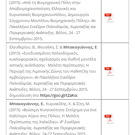
(2015). «Από τη Βιομηχανική Πόλη στην
Αποβιομηχανοποίηση. Ελληνικές και
Ευρωπαϊκές Βιομηχανουπόλεις. Δημιουργία
Σύγχρονου Μοντέλου Βιομηχανικής Πόλης»,
4ο
Πανελλήνιο Συνέδριο Πολεοδομίας, Χωροταξίας και
Περιφερειακής Ανάπτυξης
, Βόλος, 24 - 27
Σεπτεμβρίου 2015,
Ελευθερίου, Β., Φουσέκη, Σ. &
Μπακογιάννης,
E
.
(2015). «Συνδυασμένος πολεοδομικός,
κυκλοφοριακός σχεδιασμός και διεθνή μοντέλα
αστικής ανάπλασης - Μελέτη περίπτωσης: Η
Περιοχή της Λιμενικής Ζώνης του HafenCity του
Αμβούργου»,
4ο Πανελλήνιο Συνέδριο
Πολεοδομίας, Χωροταξίας και Περιφερειακής
Ανάπτυξη
ς, Βόλος, 24 - 27 Σεπτεμβρίου 2015,
δημοσίευση στο
https://goo.gl/tZaKsc
Μπακογιάννης. Ε.
, Κυριακίδης, Χ. & Σίτη, Μ.
(2015). «Βιώσιμη Κινητικότητα: Στοίχημα για ένα
Καλύτερο Αύριο στις Πόλεις. Η Μελέτη
ο
Περίπτωσης της Χαλκίδας».
4
Συνέδριο
Πολεοδομίας, Χωροταξίας και Περιφερειακής
Ανάπτυξης
. Βόλος, 24-27 Σεπτεμβρίου 2015.