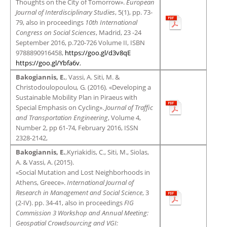
Thoughts on the City of Tomorrow».
European
Journal of Interdisciplinary Studies
, 5(1), pp. 73-
79, also in proceedings
10th International
Congress on Social Sciences
, Madrid, 23 -24
September 2016, p.720-726 Volume II, ISBN
9788890916458,
https://goo.gl/d3v8qE
https://goo.gl/Ybfa6v
,
Bakogiannis, E.
, Vassi, A. Siti, M. &
Christodoulopoulou
,
G
.
(2016)
.
«Developing a
Sustainable Mobility Plan in Piraeus with
Special Emphasis on Cycling».
Journal of Traffic
and Transportation Engineering
, Volume 4,
Number 2, pp 61-74, February 2016, ISSN
2328-2142,
Bakogiannis, E.
,Kyriakidis, C., Siti, M., Siolas,
A. & Vassi, A. (2015).
«Social Mutation and Lost Neighborhoods in
Athens, Greece».
International Journal of
Research in Management and Social Science
, 3
(2-IV). pp. 34-41, also in proceedings
FIG
Commission 3 Workshop and Annual Meeting:
Geospatial Crowdsourcing and VGI: