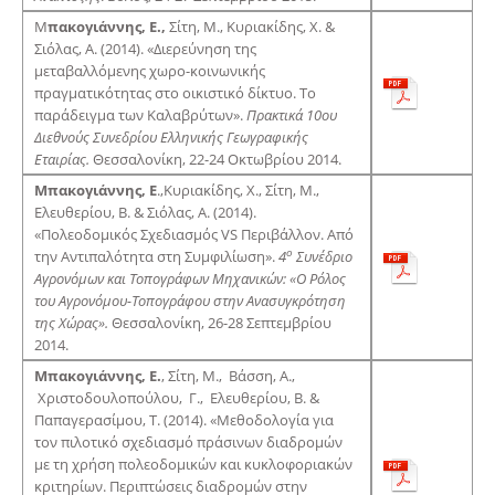
Μ
πακογιάννης, Ε.,
Σίτη, Μ., Κυριακίδης, Χ. &
Σιόλας, Α. (2014). «Διερεύνηση της
μεταβαλλόμενης χωρο-κοινωνικής
πραγματικότητας στο οικιστικό δίκτυο. Το
παράδειγμα των Καλαβρύτων».
Πρακτικά 10ου
Διεθνούς Συνεδρίου Ελληνικής Γεωγραφικής
Εταιρίας.
Θεσσαλονίκη, 22-24 Οκτωβρίου 2014.
Μπακογιάννης, Ε
.,Κυριακίδης, Χ., Σίτη, Μ.,
Ελευθερίου, Β. & Σιόλας, Α. (2014).
«Πολεοδομικός Σχεδιασμός VS Περιβάλλον. Από
ο
την Αντιπαλότητα στη Συμφιλίωση».
4
Συνέδριο
Αγρονόμων και Τοπογράφων Μηχανικών: «Ο Ρόλος
του Αγρονόμου-Τοπογράφου στην Ανασυγκρότηση
της Χώρας».
Θεσσαλονίκη, 26-28 Σεπτεμβρίου
2014.
Μπακογιάννης,
E
.
, Σίτη, M., Βάσση, Α.,
Χριστοδουλοπούλου, Γ., Ελευθερίου, Β. &
Παπαγερασίμου, Τ. (2014). «Μεθοδολογία για
τον πιλοτικό σχεδιασμό πράσινων διαδρομών
με τη χρήση πολεοδομικών και κυκλοφοριακών
κριτηρίων. Περιπτώσεις διαδρομών στην