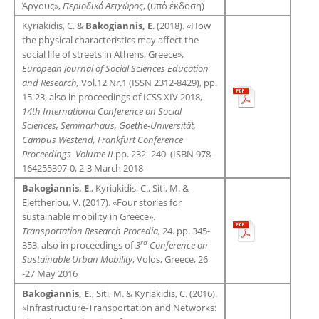
Άργους»,
Περιοδικό Αειχώρος
, (υπό έκδοση)
Kyriakidis, C. &
Bakogiannis, E
. (2018). «How
the physical characteristics may affect the
social life of streets in Athens, Greece»,
European Journal of Social Sciences Education
and Research,
Vol.12 Nr.1 (ISSN 2312-8429), pp.
15-23, also in proceedings of ICSS XIV 2018,
14th International Conference on Social
Sciences, Seminarhaus, Goethe-Universität,
Campus Westend, Frankfurt Conference
Proceedings Volume II
pp. 232 -240 (ISBN 978-
164255397-0, 2-3 March 2018
Bakogiannis, E
., Kyriakidis, C., Siti, M. &
Eleftheriou, V. (2017). «Four stories for
sustainable mobility in Greece».
Transportation Research Procedia,
24. pp. 345-
rd
353, also in proceedings of
3
Conference on
Sustainable Urban Mobility
, Volos, Greece, 26
-27 May 2016
Bakogiannis, E.
, Siti, M. & Kyriakidis, C. (2016).
«Infrastructure-Transportation and Networks: