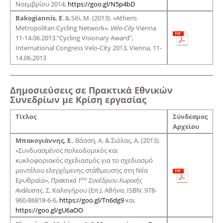
Νοεμβρίου 2014,
https://goo.gl/N5p4bD
Bakogiannis, E
. & Siti, M. (2013). «Athens
Metropolitan Cycling Network».
Velo-City
Vienna
11-14.06.2013.”Cycling Visionary Award”,
International Congress Velo-City 2013, Vienna, 11-
14.06.2013
Δημοσιεύσεις σε Πρακτικά Εθνικών
Συνεδρίων με Κρίση εργασίας
Τίτλος
Σύνδεσμος
Αρχείου
Μπακογιάννης,
E
., Βάσση, Α. & Σιόλας, Α. (2013).
«Συνδυασμένος πολεοδομικός και
κυκλοφοριακός σχεδιασμός για το σχεδιασμό
μοντέλου ελεγχόμενης στάθμευσης στη Νέα
ου
Ερυθραία»,
Πρακτικά 1
Συνέδριου Χωρικής
Ανάλυσης
, Σ. Καλογήρου (Επ.), Αθήνα. ISBN: 978-
960-86818-6-6,
https://goo.gl/Tn6dg9
και
https://goo.gl/gU6aOO