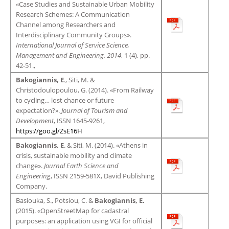
«Case Studies and Sustainable Urban Mobility
Research Schemes: A Communication
Channel among Researchers and
Interdisciplinary Community Groups».
International
Journal of Service Science,
Management and Engineering. 2014
, 1 (4), pp.
42-51.,
Bakogiannis, E
., Siti, M. &
Christodoulopoulou, G. (2014). «From Railway
to cycling… lost chance or future
expectation?».
Journal of Tourism and
Development
, ISSN 1645-9261,
https://goo.gl/ZsE16H
Bakogiannis, E
. & Siti, M. (2014). «Athens in
crisis, sustainable mobility and climate
change».
Journal Earth Science and
Engineering
, ISSN 2159-581X, David Publishing
Company.
Basiouka, S., Potsiou, C. &
Bakogiannis, E.
(2015). «OpenStreetMap for cadastral
purposes: an application using VGI for official