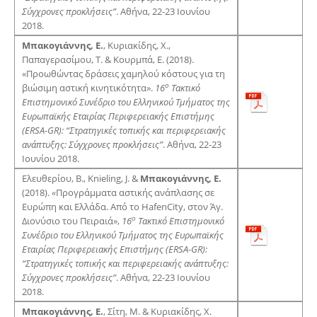
Σύγχρονες προκλήσεις”
. Αθήνα, 22-23 Ιουνίου
2018.
Μπακογιάννης, Ε.
, Κυριακίδης, Χ.,
Παπαγερασίμου, Τ. & Κουρμπά, Ε. (2018).
«Προωθώντας δράσεις χαμηλού κόστους για τη
ο
βιώσιμη αστική κινητικότητα».
16
Τακτικό
Επιστημονικό Συνέδριο του Ελληνικού Τμήματος της
Ευρωπαϊκής Εταιρίας Περιφερειακής Επιστήμης
(
ERSA
-
GR
): “Στρατηγικές τοπικής και περιφερειακής
ανάπτυξης: Σύγχρονες προκλήσεις”
. Αθήνα, 22-23
Ιουνίου 2018.
Ελευθερίου, Β., Knieling, J. &
Μπακογιάννης, Ε.
(2018).
«
Προγράμματα αστικής ανάπλασης σε
Ευρώπη και Ελλάδα. Από το HafenCity, στον Άγ.
ο
Διονύσιο του Πειραιά»,
16
Τακτικό Επιστημονικό
Συνέδριο του Ελληνικού Τμήματος της Ευρωπαϊκής
Εταιρίας Περιφερειακής Επιστήμης (
ERSA
-
GR
):
“Στρατηγικές τοπικής και περιφερειακής ανάπτυξης:
Σύγχρονες προκλήσεις”
. Αθήνα, 22-23 Ιουνίου
2018.
Μπακογιάννης, Ε.
, Σίτη, Μ. & Κυριακίδης, Χ.