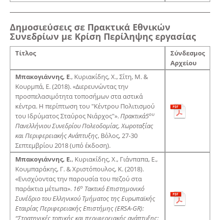
Δημοσιεύσεις σε Πρακτικά Εθνικών
Συνεδρίων με Κρίση Περίληψης εργασίας
Τίτλος
Σύνδεσμος
Αρχείου
Μπακογιάννης, Ε
., Κυριακίδης, Χ., Σίτη, Μ. &
Κουρμπά, Ε. (2018). «Διερευνώντας την
προσπελασιμότητα τοποσήμων στα αστικά
κέντρα. Η περίπτωση του "Κέντρου Πολιτισμού
ου
του Ιδρύματος Σταύρος Νιάρχος"».
Πρακτικά
5
Πανελλήνιου Συνεδρίου Πολεοδομίας, Χωροταξίας
και Περιφερειακής Ανάπτυξης
, Βόλος, 27-30
Σεπτεμβρίου 2018 (υπό έκδοση).
Μπακογιάννης, Ε.
, Κυριακίδης, Χ., Γιάνπαπα, Ε.,
Κουμπαράκης, Γ. & Χριστόπουλος, Κ. (2018).
«Ενισχύοντας την παρουσία του πεζού στα
ο
παράκτια μέτωπα».
16
Τακτικό Επιστημονικό
Συνέδριο του Ελληνικού Τμήματος της Ευρωπαϊκής
Εταιρίας Περιφερειακής Επιστήμης (
ERSA
-
GR
):
“Στρατηγικές τοπικής και περιφερειακής ανάπτυξης: