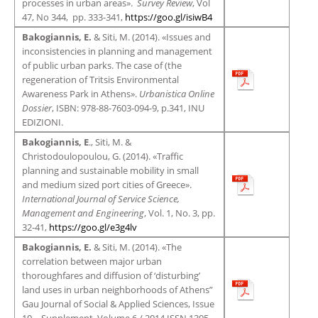
processes in urban areas».
Survey Review
, Vol
47, No 344, pp. 333-341,
https://goo.gl/isiwB4
Bakogiannis, E.
& Siti, M. (2014). «Issues and
inconsistencies in planning and management
of public urban parks. The case of (the
regeneration of Tritsis Environmental
Awareness Park in Athens».
Urbanistica Online
Dossier
, ISBN: 978-88-7603-094-9, p.341, INU
EDIZIONI.
Bakogiannis, E
., Siti, M. &
Christodoulopoulou, G. (2014). «Traffic
planning and sustainable mobility in small
and medium sized port cities of Greece».
International Journal of Service Science,
Management and Engineering
, Vol. 1, No. 3, pp.
32-41,
https://goo.gl/e3g4lv
Bakogiannis, E.
& Siti, M. (2014). «The
correlation between major urban
thoroughfares and diffusion of ‘disturbing’
land uses in urban neighborhoods of Athens”
Gau Journal of Social & Applied Sciences, Issue