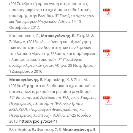
(2017). «Κριτική προσέγγιση στις πρόσφατες
προδιαγραφές για το σχεδιασμό ποδηλατικής
ο
υποδομής στην Ελλάδα».
5
Συνέδριο Αγρονόμων
και Τοπογράφων Μηχανικών
, Αθήνα, 14-15
Οκτωβρίου 2017.
Κουμπαράκης, Γ.,
Μπακογιάννης, Ε
., Σίτη, Μ. &
Σιόλας, Α. (2016). «Διερεύνηση και αξιολόγηση
των αναπτυξιακών δυνατοτήτων των λιμένων
του Δυτικού Άξονα της Ελλάδος και διαμόρφωση
ο
πλαισίου ειδικού σκοπού»,
7
Πανελλήνιο
συνέδριο λιμενικών έργων
, Αθήνα, 28 Νοεμβρίου –
1 Δεκεμβρίου 2016
Μπακογιάννης, Ε.
Κυριακίδης, Χ. & Σίτη. Μ.
(2016). «Ζητήματα πολεοδομικού σχεδιασμού σε
ορεινές πόλεις μικρού και μεσαίου μεγέθους».
ο
14
Επιστημονικό Συνέδριο της Ελληνικής Εταιρείας
Περιφερειακής Επιστήμης (Ελληνικό Τμήμα
ERSA
,RSAI
): «Παραγωγική Ανασυγκρότηση και
Περιφερειακή Ανάπτυξη»
. Αθήνα, 24-25 Ιουνίου
2016,
https://goo.gl/5cSH1J
Ελευθερίου, Β., Φουσέκη, Σ. &
Μπακογιάννης,
E
.