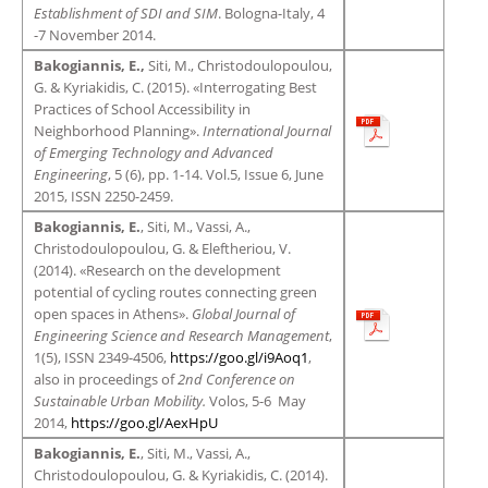
Establishment of SDI and SIM
. Bologna-Italy, 4
-7 November 2014.
Bakogiannis, E.,
Siti, M., Christodoulopoulou,
G. & Kyriakidis, C. (2015). «Interrogating Best
Practices of School Accessibility in
Neighborhood Planning».
International Journal
of Emerging Technology and Advanced
Engineering
, 5 (6), pp. 1-14. Vol.5, Issue 6, June
2015, ISSN 2250-2459.
Β
akogiannis, E.
, Siti, M., Vassi, Α.,
Christodoulopoulou, G. & Eleftheriou, V.
(2014). «Research on the development
potential of cycling routes connecting green
open spaces in Athens».
Global Journal of
Engineering Science and Research Management
,
1(5), ISSN 2349-4506,
https://goo.gl/i9Aoq1
,
also in proceedings of
2nd Conference on
Sustainable Urban Mobility.
Volos, 5-6 May
2014,
https://goo.gl/AexHpU
Bakogiannis, E.
, Siti, M., Vassi, A.,
Christodoulopoulou, G. & Kyriakidis, C. (2014).