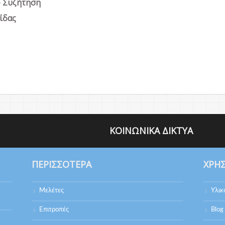
- Συζήτηση
ίδας
ΚΟΙΝΩΝΙΚΆ ΔΊΚΤΥΑ
ΠΕΡΙΣΣΌΤΕΡΑ
ΧΡΉ
Μελέτες
Υλικ
Επιτροπές
Blog