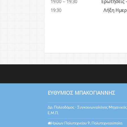
19:00 – 19:30
Ερωτήσεις 
19:30
Λήξη Ημερ
ΕΥΘΎΜΙΟΣ ΜΠΑΚΟΓΙΆΝΝΗΣ
Δρ. Πολεοδόμος - Συγκοινωνιολόγος Μηχανικός
Ε.Μ.Π.
Ηρώων Πολυτεχνείου 9, Πολυτεχνειούπολη